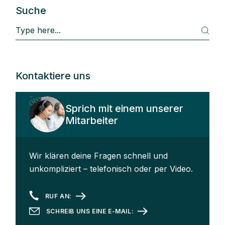
Suche
S
e
a
r
c
h
Kontaktiere uns
Sprich mit einem unserer
Mitarbeiter
Wir klären deine Fragen schnell und
unkompliziert – telefonisch oder per Video.
RUF AN:
SCHREIB UNS EINE E-MAIL: