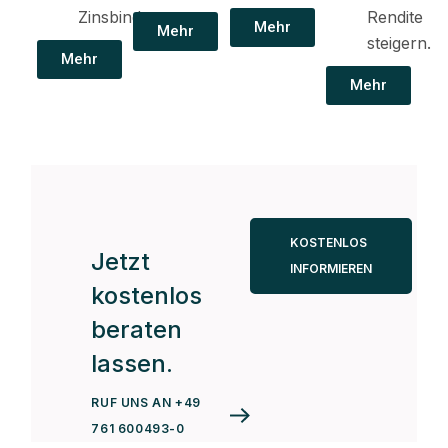
Zinsbindung.
Rendite
Mehr
Mehr
steigern.
Mehr
Mehr
KOSTENLOS
Jetzt
INFORMIEREN
kostenlos
beraten
lassen.
RUF UNS AN +49
761 600493-0