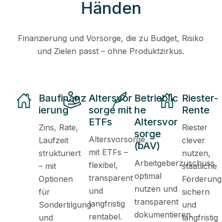
Händen
Finanzierung und Vorsorge, die zu Budget, Risiko
und Zielen passt – ohne Produktzirkus.
Baufinanz
Altersvor
Betrieblic
Riester-
ierung
sorge mit
he
Rente
ETFs
Altersvor
Zins, Rate,
Riester
sorge
ChatGPT:
Altersvorsorge
Laufzeit
clever
(bAV)
mit ETFs –
strukturiert
nutzen,
ChatGPT:
Arbeitgeberzuschuss
flexibel,
– mit
staatliche
optimal
transparent
Optionen
Förderung
nutzen und
und
für
sichern
transparent
langfristig
Sondertilgung
und
dokumentieren.
rentabel.
und
langfristig