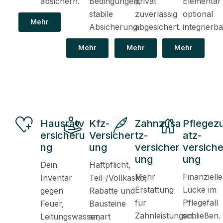
absichern.
Bedingungen,
privat
Elementar
stabile
zuverlässig
optional
Mehr
Absicherung.
abgesichert.
integrierba
Mehr
Mehr
Mehr
Hausratv
Kfz-
Zahnzusa
Pflegez
ersicheru
Versicher
tz-
atz-
ng
ung
versicher
versiche
ung
ung
Dein
Haftpflicht,
Mehr
Finanzielle
Inventar
Teil-/Vollkasko,
Erstattung
Lücke im
gegen
Rabatte und
für
Pflegefall
Feuer,
Bausteine
Zahnleistungen.
schließen.
Leitungswasser,
smart