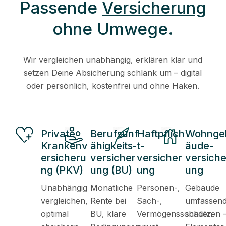
Passende
Versicherung
ohne Umwege.
Wir vergleichen unabhängig, erklären klar und
setzen Deine Absicherung schlank um – digital
oder persönlich, kostenfrei und ohne Haken.
Private
Berufsunf
Haftpflich
Wohnge
Krankenv
ähigkeits-
t-
äude-
ersicheru
versicher
versicher
versiche
ng (PKV)
ung (BU)
ung
ung
Unabhängig
Monatliche
Personen-,
Gebäude
vergleichen,
Rente bei
Sach-,
umfassen
optimal
BU, klare
Vermögensschäden
schützen 