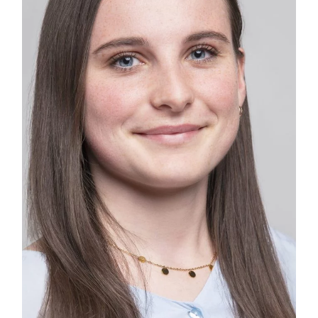
IN.
LNKD.
FB.